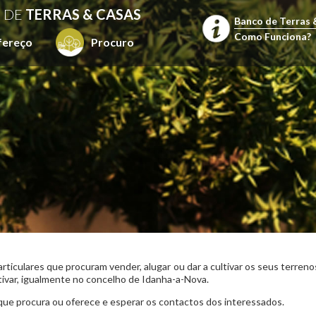
 DE
TERRAS & CASAS
Banco de Terras 
Como Funciona?
fereço
Procuro
articulares que procuram vender, alugar ou dar a cultivar os seus terre
tivar, igualmente no concelho de Idanha-a-Nova.
que procura ou oferece e esperar os contactos dos interessados.