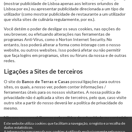
(mostrar publicidade de Lisboa apenas aos leitores oriundos de
Lisboa por ex.) ou apresentar publicidade direcionada a um tipo de
utilizador (como mostrar publicidade de restaurante a um utilizador
que visita sites de culinária regularmente, por ex.).
Você detém o poder de desligar os seus cookies, nas opções do
seu browser, ou efetuando alterações nas ferramentas de
programas Anti-Virus, como o Norton Internet Security. No
entanto, isso poderá alterar a forma como interage com o nosso
website, ou outros websites. Isso poderá afetar ou não permitir
que faça logins em programas, sites ou fóruns da nossa e de outras
redes.
Ligações a Sites de terceiros
O site do
Banco de Terras e Casas
possui ligações para outros
sites, os quais, a nosso ver, podem conter informações /
ferramentas úteis para os nossos visitantes. A nossa política de
privacidade não é aplicada a sites de terceiros, pelo que, caso visite
outro site a partir do nosso deverá ler a politica de privacidade do
mesmo.
Não nos responsabilizamos pela política de privacidade ou conteúdo
presente nesses mesmos sites.
Este website utiliza cookies que facilitam a navegação, o registo e a recolha de
dados estatísticos.
A informação armazenada nos cookies é utilizada exclusivamente pelo nosso