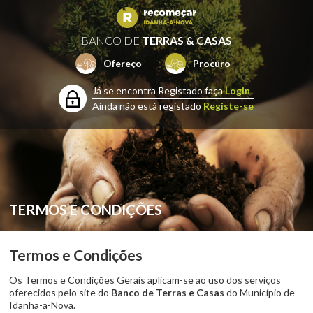
BANCO DE
TERRAS & CASAS
Ofereço
Procuro
Já se encontra Registado faça
Login
Ainda não está registado
Registe-se
TERMOS E CONDIÇÕES
Termos e Condições
Os Termos e Condições Gerais aplicam-se ao uso dos serviços
oferecidos pelo site do
Banco de Terras e Casas
do Município de
Idanha-a-Nova.